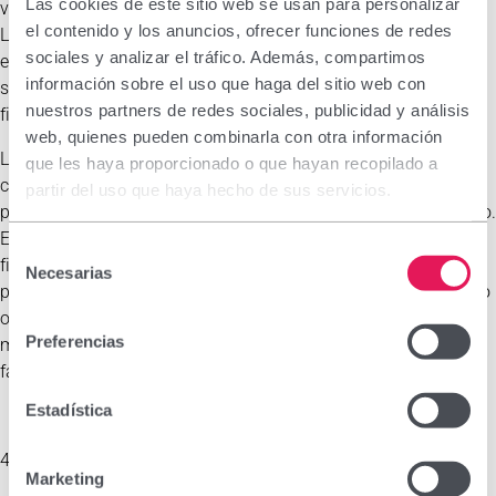
Las cookies de este sitio web se usan para personalizar
visitante en el acceso a los contenidos de este Sitio Web. Por ello,
el contenido y los anuncios, ofrecer funciones de redes
LABORATORIOS VIÑAS no garantiza la ausencia de virus u otros
sociales y analizar el tráfico. Además, compartimos
elementos lesivos que pudieran causar daños o alteraciones en el
información sobre el uso que haga del sitio web con
sistema informático, en los documentos electrónicos o en los
nuestros partners de redes sociales, publicidad y análisis
ficheros del Usuario a terceros.
web, quienes pueden combinarla con otra información
LABORATORIOS VIÑAS advierte al Usuario que la utilización de
que les haya proporcionado o que hayan recopilado a
cualquier medicamento y el asesoramiento sobre cualquier
partir del uso que haya hecho de sus servicios.
patología deberán basarse en el consejo de un profesional sanitario.
Este Sitio Web y los materiales en él contenido tienen únicamente
Selección
fines informativos y en ningún caso sustituyen el consejo de un
Necesarias
de
profesional sanitario. Los Usuarios que requieran de un diagnóstico
consentimiento
o un tratamiento o tengan preguntas específicas relacionadas con
Preferencias
medicamentos deben ponerse en contacto con su médico o
farmacéutico.
Estadística
4.- Propiedad intelectual e industrial.
Marketing