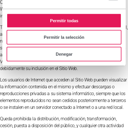
Quedan reservados todos los derechos de explotación. Este Sitio
Web se encuentra protegido por la legislación sobre propiedad
intelectual e industrial.
Permitir todas
Todos los contenidos que se muestran en el Sitio Web y, en especial,
artículos, diseños, textos, gráficos, fotografías, logos, iconos,
Permitir la selección
nombres comerciales, marcas, dibujos industriales o cualquier otro
signo susceptible de utilización industrial y comercial están sujetos
Denegar
a derechos de propiedad intelectual e industrial de LABORATORIOS
VIÑAS y/o de terceros titulares de los mismos que han autorizado
debidamente su inclusión en el Sitio Web.
Los usuarios de Internet que acceden al Sitio Web pueden visualizar
la información contenida en el mismo y efectuar descargas o
reproducciones privadas a su sistema informático, siempre que los
elementos reproducidos no sean cedidos posteriormente a terceros
o se instalen en un servidor conectado a Internet o a una red local.
Queda prohibida la distribución, modificación, transformación,
cesión, puesta a disposición del público, y cualquier otra actividad