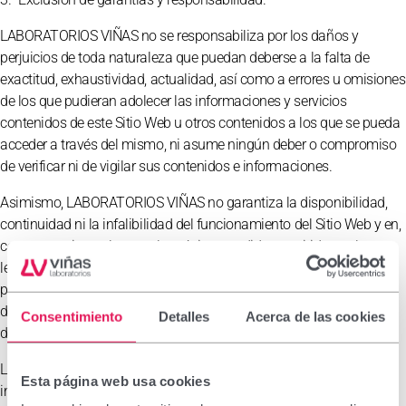
LABORATORIOS VIÑAS no se responsabiliza por los daños y
perjuicios de toda naturaleza que puedan deberse a la falta de
exactitud, exhaustividad, actualidad, así como a errores u omisiones
de los que pudieran adolecer las informaciones y servicios
contenidos de este Sitio Web u otros contenidos a los que se pueda
acceder a través del mismo, ni asume ningún deber o compromiso
de verificar ni de vigilar sus contenidos e informaciones.
Asimismo, LABORATORIOS VIÑAS no garantiza la disponibilidad,
continuidad ni la infalibilidad del funcionamiento del Sitio Web y en,
consecuencia, excluye, en la máxima medida permitida por la
legislación vigente, cualquier responsabilidad por los daños y
perjuicios de toda naturaleza que puedan deberse a la falta de
disponibilidad o de continuidad del funcionamiento del Sitio Web y
Consentimiento
Detalles
Acerca de las cookies
de los servicios habilitados en el mismo.
LABORATORIOS VIÑAS declina toda responsabilidad por los daños
Esta página web usa cookies
informáticos o de otro tipo que pudiera ocasionar al Usuario