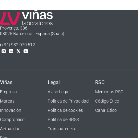
Laboratorios Viñas
Provença, 386
08025 Barcelona | España (Spain)
(+34) 932 070 512
Instagram
Linkedln
X
YouTube
Viñas
Legal
RSC
Empresa
Aviso Legal
Memorias RSC
Marcas
Política de Privacidad
Código Ético
Innovación
Política de cookies
Canal Ético
Compromiso
Política de RRSS
Actualidad
Transparencia