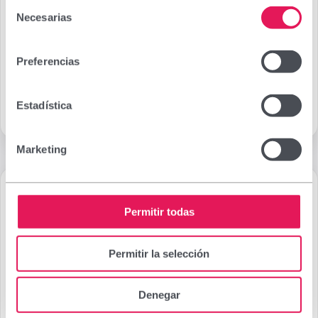
Selección
Seu corporativa
Necesarias
de
Provença, 386.
consentimiento
08025 Barcelona España/Spain
Preferencias
(+34) 932 070 512
Estadística
Veure mapa
Marketing
Permitir todas
Permitir la selección
Denegar