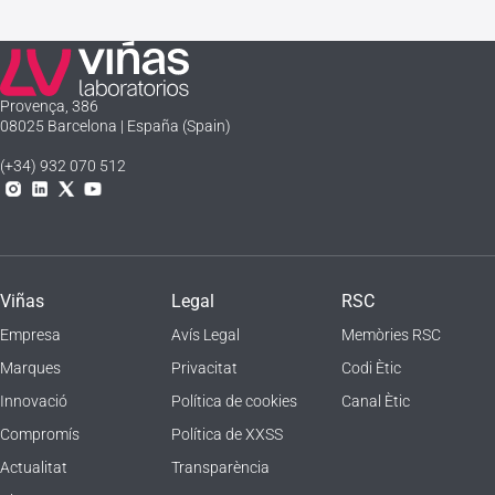
Laboratorios Viñas
Provença, 386
08025 Barcelona | España (Spain)
(+34) 932 070 512
Instagram
Linkedln
X
YouTube
Viñas
Legal
RSC
Empresa
Avís Legal
Memòries RSC
Marques
Privacitat
Codi Ètic
Innovació
Política de cookies
Canal Ètic
Compromís
Política de XXSS
Actualitat
Transparència