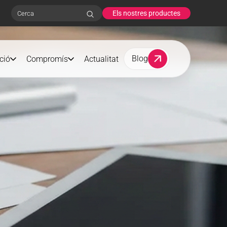
Els nostres productes
Search
Blog
ció
Compromís
Actualitat