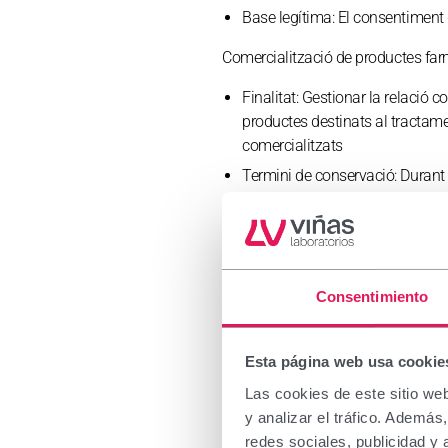
Base legítima:
El consentiment d
Comercialització de productes fa
Finalitat:
Gestionar la relació co
productes destinats al tractame
comercialitzats
Termini de conservació:
Durant 
conservació
Base legítima:
L’execució del co
Tipologia de dades:
Dades mera
Cessions:
Empreses logístiques i
Consentimiento
Transferències internacionals:
N
Elaboració de perfils:
No es pre
Esta página web usa cookie
Investigació, desenvolupament i in
Las cookies de este sitio we
y analizar el tráfico. Ademá
Finalitat:
Realitzar activitats de
redes sociales, publicidad y