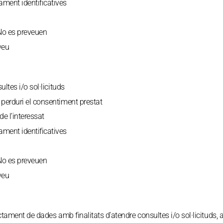
ment identificatives
o es preveuen
veu
ltes i/o sol·licituds
perduri el consentiment prestat
e l’interessat
ment identificatives
o es preveuen
veu
actament de dades amb finalitats d’atendre consultes i/o sol·licituds, 