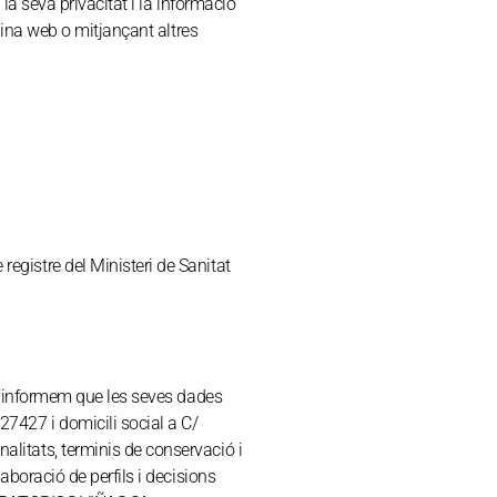
la seva privacitat i la informació
gina web o mitjançant altres
egistre del Ministeri de Sanitat
 l’informem que les seves dades
7427 i domicili social a C/
litats, terminis de conservació i
boració de perfils i decisions