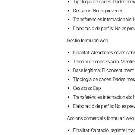
Tipologia de dades:
Dades mera
Cessions:
No es preveuen
Transferències internacionals:
N
Elaboració de perfils:
No es pre
Gestió formulari web
Finalitat:
Atendre les seves consu
Termini de conservació:
Mentre 
Base legítima:
El consentiment d
Tipologia de dades:
Dades mera
Cessions:
Cap
Transferències internacionals:
N
Elaboració de perfils:
No es pre
Accions comercials formulari web
Finalitat:
Captació, registre i tr