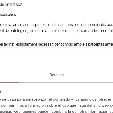
e l’interessat
rmacèutics
mercial amb clients i professionals sanitaris per a la comercialitzaci
nt de patologies, així com l’atenció de consultes, comandes i control
el termini estrictament necessari per complir amb els preceptes anter
ntracte
ment identificatives
 entitats bancàries. La base legitimadora de la cessió és l’execució 
Detalles
o es preveuen
veu
s
novació i assaigs clínics de productes terapèutics
b se usan para personalizar el contenido y los anuncios, ofrecer
s, compartimos información sobre el uso que haga del sitio web 
 recerca, desenvolupament i innovació per al disseny, síntesi i avalu
 análisis web, quienes pueden combinarla con otra información q