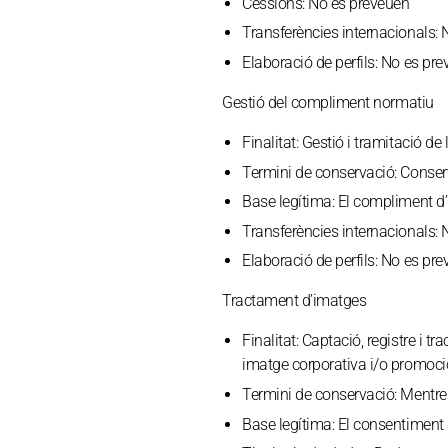
Cessions:
No es preveuen
Transferències internacionals:
N
Elaboració de perfils:
No es pre
Gestió del compliment normatiu
Finalitat:
Gestió i tramitació de 
Termini de conservació:
Conserv
Base legítima:
El compliment d’u
Transferències internacionals:
N
Elaboració de perfils:
No es pre
Tractament d’imatges
Finalitat:
Captació, registre i tra
imatge corporativa i/o promociona
Termini de conservació:
Mentre 
Base legítima:
El consentiment d