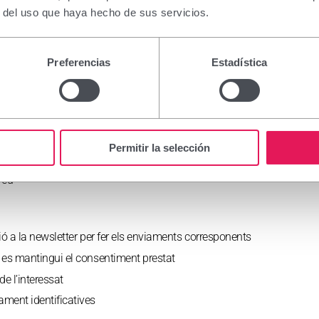
s fases de la R+D (química, farmacològica, galènica i clínica), així com
r del uso que haya hecho de sus servicios.
cia i seguretat dels productes abans de la seva comercialització, i l
el termini estrictament necessari per complir amb els preceptes anter
Preferencias
Estadística
e l’interessat
ment identificatives
i organismes reguladors. La base legitimadora de la cessió és el comp
Permitir la selección
o es preveuen
veu
ió a la newsletter per fer els enviaments corresponents
es mantingui el consentiment prestat
e l’interessat
ment identificatives