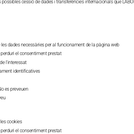
s possibles cessió de dades i transferències internacionals que L
 les dades necessàries per al funcionament de la pàgina web
perduri el consentiment prestat
e l’interessat
ment identificatives
o es preveuen
veu
 les cookies
perduri el consentiment prestat