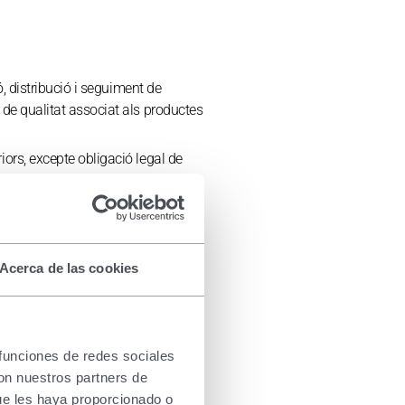
ó, distribució i seguiment de
 de qualitat associat als productes
iors, excepte obligació legal de
del contracte
Acerca de las cookies
 funciones de redes sociales
con nuestros partners de
ació de noves solucions
ue les haya proporcionado o