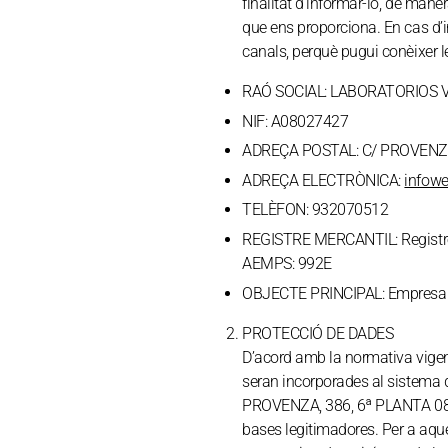
finalitat d’informar-lo, de mane
que ens proporciona. En cas d’i
canals, perquè pugui conèixer l
RAÓ SOCIAL:
LABORATORIOS V
NIF:
A08027427
ADREÇA POSTAL:
C/ PROVENZA
ADREÇA ELECTRÒNICA:
infow
TELÈFON:
932070512
REGISTRE MERCANTIL:
Registr
AEMPS: 992E
OBJECTE PRINCIPAL:
Empresa 
PROTECCIÓ DE DADES
D’acord amb la normativa vigent
seran incorporades al sistema 
PROVENZA, 386, 6ª PLANTA 08025
bases legitimadores. Per a aque