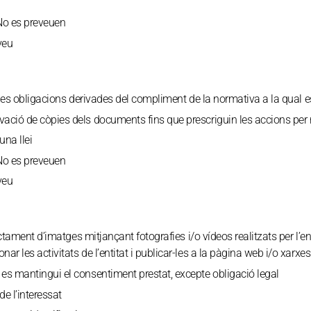
o es preveuen
veu
les obligacions derivades del compliment de la normativa a la qual es
ació de còpies dels documents fins que prescriguin les accions per 
na llei
o es preveuen
veu
ctament d’imatges mitjançant fotografies i/o vídeos realitzats per l’en
r les activitats de l’entitat i publicar-les a la pàgina web i/o xarxes 
es mantingui el consentiment prestat, excepte obligació legal
e l’interessat