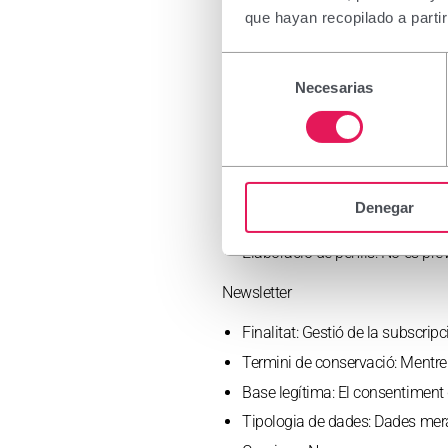
terapèutiques, incloent totes le
que hayan recopilado a parti
necessaris per demostrar l’eficà
d’aquesta recerca
Selección
Termini de conservació:
Durant 
Necesarias
de
conservació
consentimiento
Base legítima:
El consentiment d
Tipologia de dades:
Dades mera
Cessions:
Autoritats sanitàries 
Denegar
Transferències internacionals:
N
Elaboració de perfils:
No es pre
Newsletter
Finalitat:
Gestió de la subscripc
Termini de conservació:
Mentre 
Base legítima:
El consentiment d
Tipologia de dades:
Dades mera