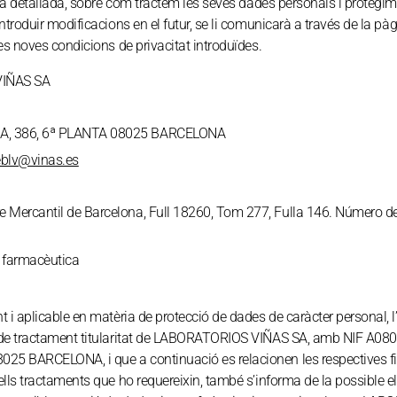
ra detallada, sobre com tractem les seves dades personals i protegim 
ntroduir modificacions en el futur, se li comunicarà a través de la pà
es noves condicions de privacitat introduïdes.
IÑAS SA
, 386, 6ª PLANTA 08025 BARCELONA
eblv@vinas.es
e Mercantil de Barcelona, Full 18260, Tom 277, Fulla 146. Número de r
farmacèutica
 i aplicable en matèria de protecció de dades de caràcter personal,
de tractament titularitat de LABORATORIOS VIÑAS SA, amb NIF A0802
 BARCELONA, i que a continuació es relacionen les respectives fina
lls tractaments que ho requereixin, també s’informa de la possible ela