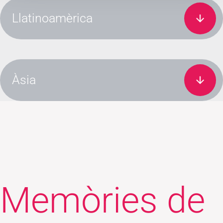
Llatinoamèrica
Àsia
Memòries de