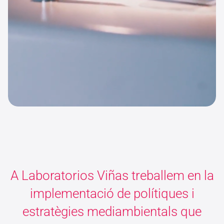
A Laboratorios Viñas treballem en la
implementació de polítiques i
estratègies mediambientals que