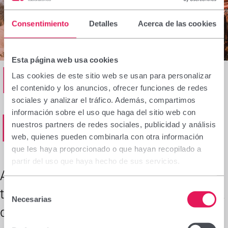
Consentimiento
Detalles
Acerca de las cookies
Esta página web usa cookies
Els nostres
Las cookies de este sitio web se usan para personalizar
el contenido y los anuncios, ofrecer funciones de redes
sociales y analizar el tráfico. Además, compartimos
projectes
información sobre el uso que haga del sitio web con
nuestros partners de redes sociales, publicidad y análisis
web, quienes pueden combinarla con otra información
que les haya proporcionado o que hayan recopilado a
partir del uso que haya hecho de sus servicios.
Al voltant del món participem en tot
Selección
tipus de projectes enfocats a millorar la
Necesarias
de
qualitat de vida dels col·lectius més
consentimiento